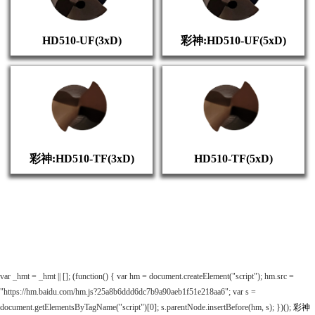
HD510-UF(3xD)
彩神:HD510-UF(5xD)
彩神:HD510-TF(3xD)
HD510-TF(5xD)
var _hmt = _hmt || []; (function() { var hm = document.createElement("script"); hm.src =
"https://hm.baidu.com/hm.js?25a8b6ddd6dc7b9a90aeb1f51e218aa6"; var s =
document.getElementsByTagName("script")[0]; s.parentNode.insertBefore(hm, s); })();
彩神