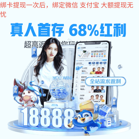
彩神
东莞盈满和